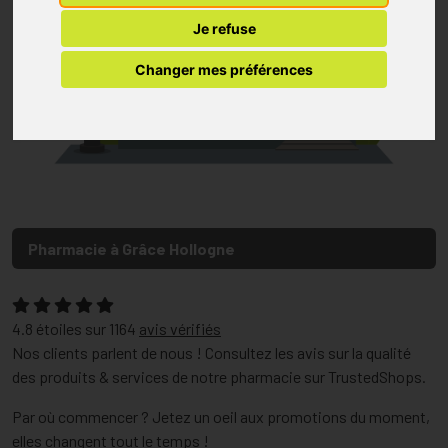
Je refuse
Changer mes préférences
Pharmacie à Grâce Hollogne
4.8
étoiles sur
1164
avis vérifiés
Nos clients parlent de nous ! Consultez les avis sur la qualité
des produits & services de notre pharmacie sur TrustedShops.
Par où commencer ? Jetez un oeil aux promotions du moment,
elles changent tout le temps !