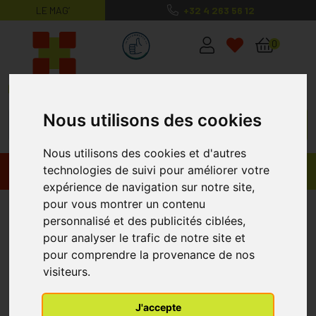
LE MAG’
+32 4 263 56 12
MaPharmacie.be ma santé, mes conse
0
Nous utilisons des cookies
Nous utilisons des cookies et d'autres
technologies de suivi pour améliorer votre
Promos
Produits
expérience de navigation sur notre site,
pour vous montrer un contenu
Complement alimentaire
personnalisé et des publicités ciblées,
arthrose
pour analyser le trafic de notre site et
pour comprendre la provenance de nos
visiteurs.
J'accepte